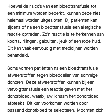
Hoewel de risico
’
s van
een bloedtransfusie tot
een minimum worden beperkt
,
kunnen deze
niet
Zoeken
helemaal worden uitgesloten. Bij patiënten kan
tijdens of na een bloedtransfusie een allergische
reactie o
ptreden. Zo’n reactie is te herkennen aan
Meest gezocht:
koorts, rillingen, galbulten, jeuk of een rode huid.
Bezoektijden
Dit kan vaak eenvoudig met medicijnen worden
behandeld.
Afspraak maken
Som
s vormen
patiënten na een bloedtransfusie
Afdelingen
afweerstoffen tegen bloedcellen van sommige
donoren. Deze afweerstoffen kunnen bij een
vervolgtransfusie een reactie geven met het
donorbloed, waarbij uw lichaam het donorbloed
afbreekt. Dit kan voorkomen worden door
passend donorbloed te selecteren. Mochten zich