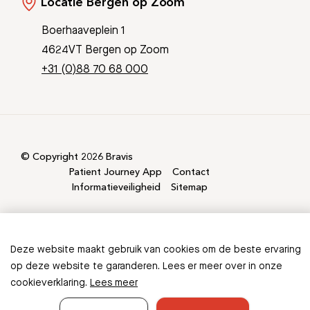
Locatie Bergen op Zoom
Boerhaaveplein 1
4624VT Bergen op Zoom
+31 (0)88 70 68 000
© Copyright 2026 Bravis
Patient Journey App
Contact
Informatieveiligheid
Sitemap
Deze website maakt gebruik van cookies om de beste ervaring
Ontbreekt er informatie in
op deze website te garanderen. Lees er meer over in onze
cookieverklaring.
Lees meer
deze folder?