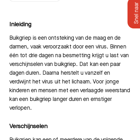
Inleiding
Buikgriep is een ontsteking van de maag en de
darmen, vaak veroorzaakt door een virus.
Binnen
één tot
drie dagen na besmetting krijg
t u last
van
verschijnselen van buikgriep. Dat kan een paar
dagen duren. Daarna herstelt u vanzelf en
verdwijnt het
virus uit het lichaam
.
Voor jonge
kinderen en mensen met een verlaagde weerstand
kan
een
buikgriep langer duren en ernstiger
verlopen.
Verschijnselen
B
uikgriep kan een of meerdere van de volgende