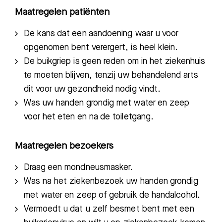
Maatregelen patiënten
De kans dat een aandoening waar u voor
opgenomen bent verergert, is heel klein.
De buikgriep is geen reden om in het ziekenhuis
te moeten
blijven, tenzij uw behandelend arts
Zoeken
dit voor uw gezondheid nodig vindt.
Was uw handen grondig met water en zeep
voor het eten en na de
toiletgang.
Meest gezocht:
Bezoektijden
Maatregelen bezoekers
D
raag een mondneusmasker.
Afspraak maken
W
as na het ziekenbezoek uw h
anden grondig
met water en zeep
of gebruik de handalcohol.
Afdelingen
Vermoedt u dat u zelf besmet bent met een