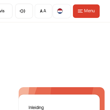
A
Menu
vis
A
Translate
Inleiding