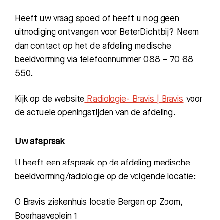
Zoeken
Heeft uw vraag spoed of heeft u nog geen
uitnodiging ontvangen voor BeterDichtbij? Neem
dan contact op het de afdeling medische
Meest gezocht:
beeldvorming via telefoonnummer 088 – 70 68
Bezoektijden
550.
Afspraak maken
Kijk op de website
Radiologie- Bravis | Bravis
voor
de actuele openingstijden van de afdeling.
Afdelingen
Uw afspraak
U heeft een afspraak op de afdeling medische
beeldvorming
/radiologie
op de volgende locatie:
O
Bravis ziekenhuis locatie Bergen op Zoom,
Boerhaaveplein
1