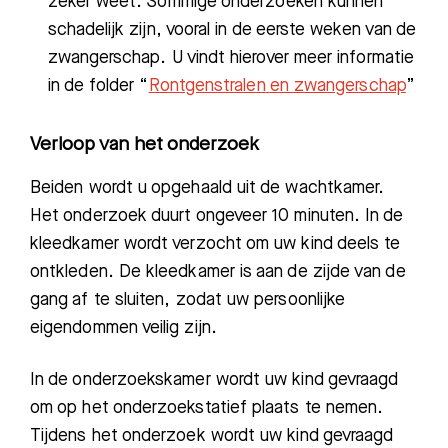
zeker weet. Sommige onderzoeken kunnen
schadelijk zijn, vooral in de eerste weken van de
zwangerschap. U vindt hierover meer informatie
in de folder “
Rontgenstralen
en zwangerschap
”
Verloop van het onderzoek
Beide
n
wordt u
opgehaald uit de wachtkamer.
Het onderzoek duurt ongeveer 1
0 min
uten
.
In de
kleedkamer wordt verzocht
om uw kind
deels te
ontkleden
.
De kleedkamer is aan de zijde van de
gang af te sluiten, zodat uw persoo
nlijke
eigendommen veilig zijn.
In de onderzoekskamer wordt u
w kind
gevraagd
om op het onderzoekstatief plaats te nemen.
Tijdens
het onderzoek wordt uw kind gevraagd