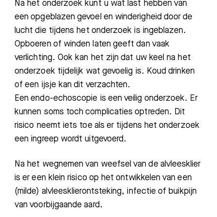
Bezoektijden
Na
het onderzoek
kunt u
wat last
hebben
van
een opg
eblazen gevoel en winderigheid
door de
Afspraak maken
lucht die tijde
ns het onderzoek is ingeblazen.
Opboeren of winden laten geeft dan vaak
Afdelingen
ve
rlichting. Ook kan het zijn dat uw keel na het
onderzoek tijdelijk wat
gevoelig
is. Koud drinken
of een ijsje
kan dit verzachten.
Een endo-echoscopie is een veilig onderzoek
.
Er
kunnen
soms
toch complicaties optreden. Dit
risico neemt iets toe als er
tijdens het onderzoek
een ingreep
wordt
uitgevoerd
.
Na het wegnemen van weefsel van de alvleesklier
is er een klein risico op het ontwikkelen van een
(milde) alvleesklierontsteking, infectie of buikpijn
van voorbijgaande aard.