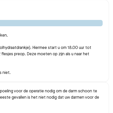
Bezoektijden
Afspraak maken
nken.
lhydraatdrankje). Hiermee start u om 18.00 uur tot
2 flesjes preop. Deze moeten op zijn als u naar het
s niet.
mspoeling voor de operatie nodig om de darm schoon te
meeste gevallen is het niet nodig dat uw darmen voor de