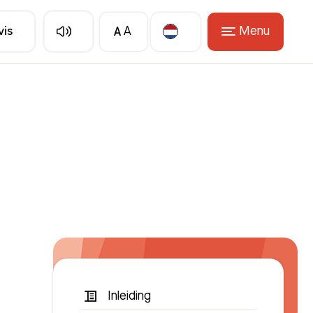
A
Menu
vis
A
Translate
Inleiding