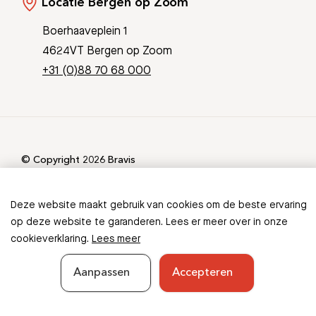
Locatie Bergen op Zoom
Boerhaaveplein 1
4624VT Bergen op Zoom
+31 (0)88 70 68 000
© Copyright 2026 Bravis
Patient Journey App
Contact
Informatieveiligheid
Sitemap
Deze website maakt gebruik van cookies om de beste ervaring
Ontbreekt er informatie in
op deze website te garanderen. Lees er meer over in onze
cookieverklaring.
Lees meer
deze folder?
Aanpassen
Accepteren
Geef feedback
Sluiten