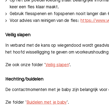
Op het blik poedervoeding staat belangrijke informa
keer een fles klaar maakt.
Gebruik flesspenen en fopspenen nooit langer dan
Voor advies van reinigen van de fles:
https://www.v
Veilig slapen
In verband met de kans op wiegendood wordt geadvise
het hoofd wisselligging te geven om voorkeurshoudin
Zie ook onze folder '
Veilig slapen
'.
Hechting/buidelen
De contactmomenten met je baby zijn belangrijk voor 
Zie folder '
Buidelen met je baby
'.