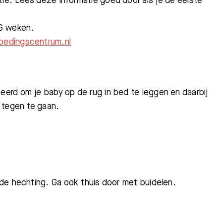
tie. Lees deze informatie goed door als je de eerste
 6 weken.
oedingscentrum.nl
erd om je baby op de rug in bed te leggen en daarbij
g tegen te gaan.
de hechting. Ga ook thuis door met buidelen.