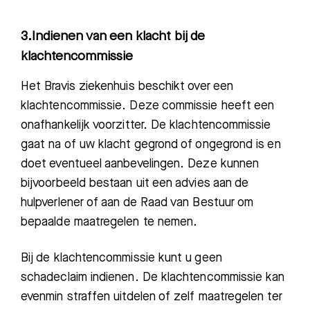
Meest gezocht:
3.Indienen van een klacht bij de
Bezoektijden
klachtencommissie
Afspraak maken
Het Bravis ziekenhuis beschikt over een
klachtencommissi
e. Deze commissie heeft een
Afdelingen
onafhankelijk voorzitter
. De klachtencommissie
gaat na of uw klacht gegrond of ong
egrond is en
doet eventueel aan
bevelingen. Deze kunnen
bijvoorbeeld bestaan uit een advies aan de
hulpverlener of aan de Raad van Bestuur om
bepaalde maatregelen te nemen.
Bij de
klachtencommissie kunt u geen
schadeclaim ind
ienen
. De klachtencommissie kan
evenmin straffen uitdelen of zelf maatregelen ter