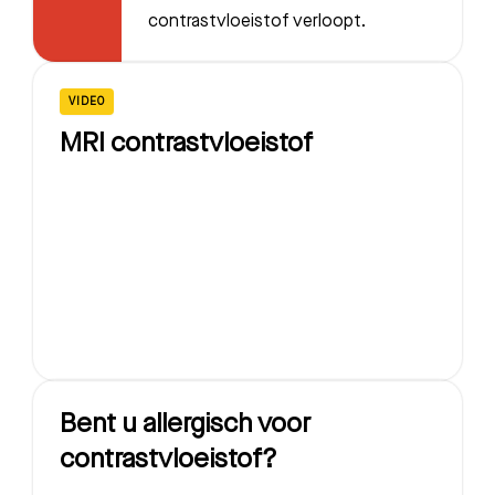
contrastvloeistof verloopt.
VIDEO
MRI contrastvloeistof
Zoeken
Meest gezocht:
Bent u allergisch voor
Bezoektijden
contrastvloeistof?
Afspraak maken