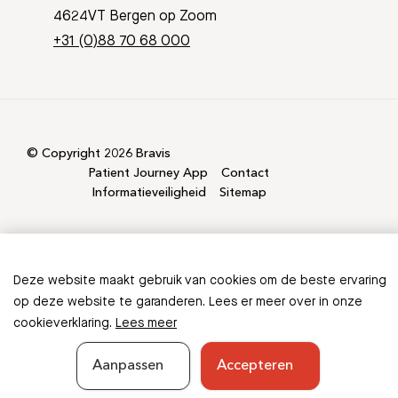
4624VT Bergen op Zoom
+31 (0)88 70 68 000
© Copyright 2026 Bravis
Patient Journey App
Contact
Informatieveiligheid
Sitemap
Deze website maakt gebruik van cookies om de beste ervaring
Ontbreekt er informatie in
op deze website te garanderen. Lees er meer over in onze
cookieverklaring.
Lees meer
deze folder?
Aanpassen
Accepteren
Geef feedback
Sluiten