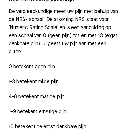
De verpleegkundige meet uw pijn met behulp van
de NRS- schaal
. De afkorting NRS staat voor
‘
N
umeric
R
ating
S
cale' en is een aanduiding op
een schaal van 0 (geen pijn) tot en met 10 (ergst
denkbare pijn). U geeft uw pijn aan met een
cijfer:
0
betekent geen pijn
1-3
betekent milde pijn
4-6
betekent matige pijn
7-9
betekent ernstige pijn
10
betekent de ergst denkbare
pijn