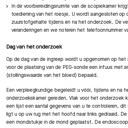
In de voorbereidingsruimte
van de scopiekamer
krij
toediening van het roesje. U wordt aangesloten op 
Meest gezocht:
zuurstofgehalte tijdens en na het onderzoek. De ve
veranderingen en we noteren het telefoonnummer v
Dag van het onderzoek
Op de dag van de ingreep wordt u opgenomen op het s
voor de plaatsing van de PEG-sonde een infuus met an
(stollingswaarde van het bloed) bepaald.
Een verpleegkundige begeleidt u vóór, tijdens en na 
onderzoekskamer gereden.
Vlak voor het onderzoek
een lijst een aantal gegevens
van u
te controleren, di
ligt u op uw rug met het hoofd naar links gedraaid. De 
een mondstukje
in de mond geplaatst. De endoscoop