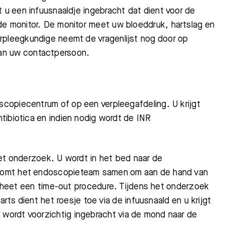
gt u een infuusnaaldje
ingebracht
dat dient voor de
de monitor. De monitor meet uw bloeddruk, hartslag en
Bezoektijden
Afspraak maken
rpleegkundige neemt de vragenlijst nog door op
an uw contactpersoon.
copiecentrum of op een verpleegafdeling. U krijgt
tibiotica en indien nodig wordt de INR
het onderzoek. U wordt in het bed naar de
 komt het endoscopieteam samen
om aan de hand van
t heet een time-out procedure. Tijdens het onderzoek
arts dient het roesje toe via de infuusnaald en
u krijgt
 wordt voor
zichtig ingebracht via de mond
naar de