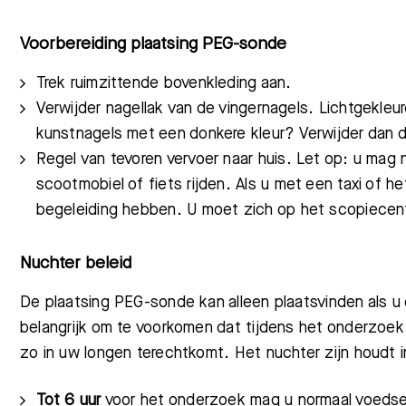
Voorbereiding plaatsing PEG-sonde
Trek
ruimzitten
de bovenkleding aan
.
Verwijder nagellak van de vingernagels. Lichtgekleu
ku
nstnagels met een donkere kleur? V
erwijder dan 
Regel van tevoren vervoer na
ar huis. Let op: u
mag
sc
ootmobiel of fiets rijden. Als u
met een taxi of he
begeleiding hebben.
U moet zich op
het scopiecen
Nuchter beleid
De plaatsing PEG-sonde
kan alleen plaatsvinden als u
belangrijk om te voorkomen dat tijdens het onderzoek
zo in uw longen terechtkomt. Het nuchter zijn houdt i
Tot 6 uur
voor het onderzoek mag u normaal voedsel