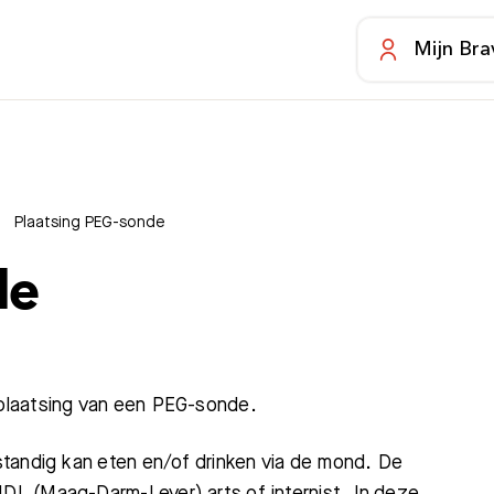
Mijn Bra
Plaatsing PEG-sonde
de
laatsing
van een PEG-sonde.
tandig kan eten en/of drinken via de mond. De
L (Maag-Darm-Lever) arts of internist. In deze