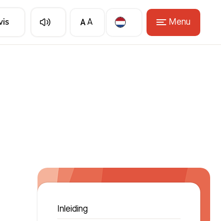
A
Menu
vis
A
Translate
Inleiding