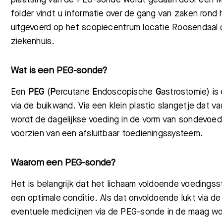
folder vindt u informatie over de gang van zaken ron
uitgevoerd op het scopiecentrum locatie Roosendaal 
ziekenhuis.
Wat is een PEG-sonde?
E
en
PEG
(
P
ercutane
E
ndoscopische
G
astrostomie) i
via de buikwand. Via een klein plastic slangetje dat 
wordt de dagelijkse voeding in de vorm van sondevoe
voorzien van een afsluitbaar toedieningssysteem.
Waarom een PEG-sonde?
Het is belangrijk dat het lichaam voldoende voedingss
een optimale conditie. Als dat onvoldoende lukt via 
eventuele medicijnen via de PEG-sonde in de maag w