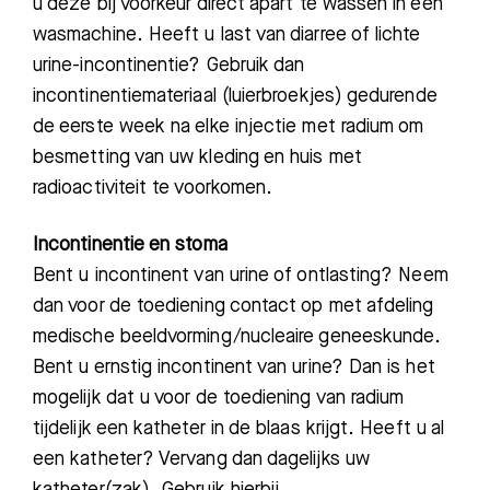
u deze bij voorkeur direct apart te wassen in een
Afdelingen
wasmachine.
Heeft
u last van diarree of lichte
urine-incontinentie
?
Gebruik dan
inconti
nentiemateriaal (luierbroekjes) gedurende
de eerste week na elke injectie met radium om
besmetting van uw kleding en huis met
radioactiviteit te voorkomen.
Incontinentie en stoma
Bent
u incontinent
van
urine of ontlasting
? Neem
dan voor de toediening cont
act op
met
afdeling
medische beeldvorming/nucleaire geneeskunde.
Bent u ernstig
incontinent
van
urine
? Dan is
het
mogelijk dat u voor
de
toediening van radium
tijdelijk een katheter in de blaas krijgt
.
Heeft u
al
een katheter
? Vervang dan dagelijks uw
katheter(zak).
Gebruik hierbij