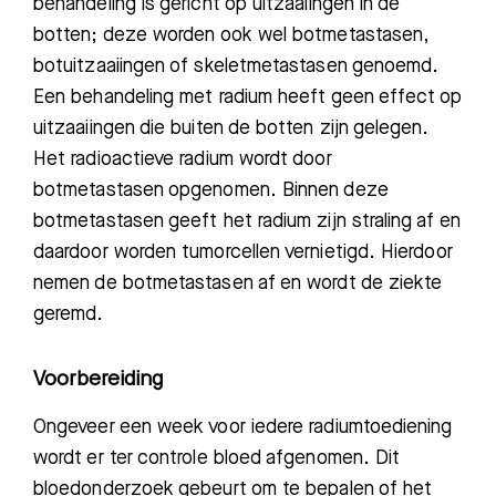
behandeling is gericht op uitzaaiingen in de
botten; deze worden ook wel botmetastasen,
botuitzaa
iingen of skeletmetastasen genoemd.
Een behandeling met radium heeft geen effect op
uitzaaiingen die buiten de botten zijn gelegen.
Het radioactieve radium wordt door
botmetastasen opgenomen. Binnen deze
botmetastasen geeft het radium zijn straling af en
d
aardoor
worden tumorcellen vernietigd. Hierdoor
nemen
de botmetastasen
af
en wordt de ziekte
geremd.
Voorbereiding
Ongeveer een week voor iedere
radium
toediening
wordt
er ter controle
bloed
afgenomen. Dit
b
loedonderzoek
gebeurt
om te bepalen of het