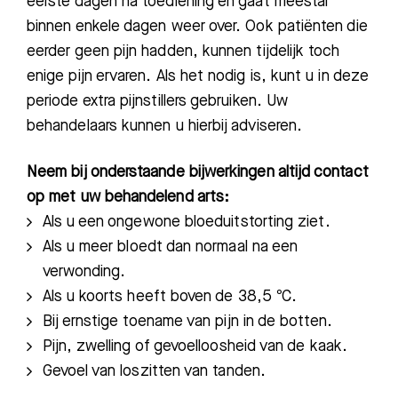
eerste dagen na toediening en gaat meestal
binnen enkele dagen weer over. Ook
patiënten
die
eerder geen pijn
hadden
,
kunnen
tijdelijk toch
enige p
ijn ervaren. Als het nodig
is
,
kunt
u in deze
periode extra pijnstillers gebruiken. Uw
behandelaars kunnen u hierbij adviseren.
Neem bij onderstaande bijwerkingen altijd contact
op met uw behandelend arts:
Als u een ongewone bloeduitstorting ziet.
Als u
meer bloedt dan normaal na een
verwonding
.
Als u koorts heeft boven de 38,5
ºC.
Bij ernstige toename van pijn in de botten
.
Pijn, zwelling of gevoelloosheid van de kaak
.
Gevoel van loszitten van tanden
.