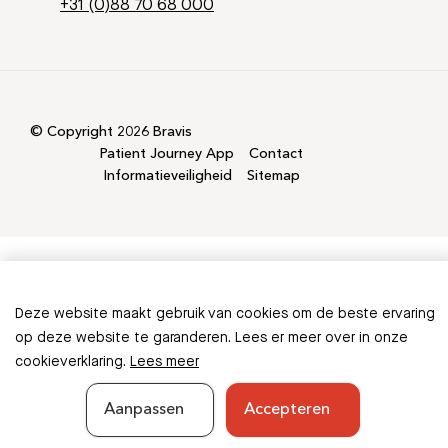
+31 (0)88 70 68 000
© Copyright 2026 Bravis
Patient Journey App
Contact
Informatieveiligheid
Sitemap
Deze website maakt gebruik van cookies om de beste ervaring
Ontbreekt er informatie in
op deze website te garanderen. Lees er meer over in onze
cookieverklaring.
Lees meer
deze folder?
Aanpassen
Accepteren
Geef feedback
Sluiten