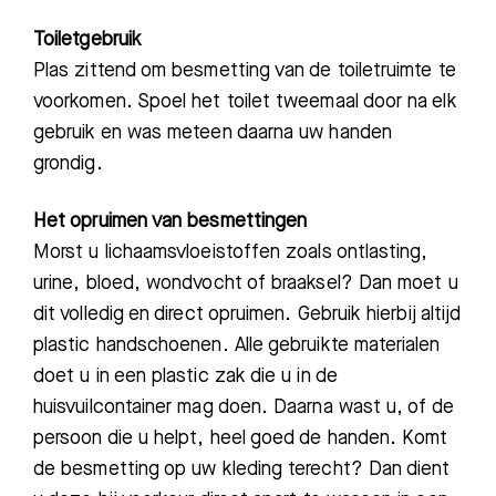
Toiletgebruik
Plas
zittend om besmetting van de toiletruimte te
voorkomen. Spoel het toilet tweemaal door na elk
gebruik en was meteen daarna uw handen
grondig.
Het opruimen van besmettingen
Morst
u lichaamsvloeistoffen zoals ontlasting,
Zoeken
urine, bloed, wondvocht of braaksel
? Dan
moet
u
dit volledig en direct opruim
en
. Gebruik hierbij altijd
plastic handschoenen. Alle gebruikte materialen
Meest gezocht:
doet
u in een plastic zak
die u in
de
Bezoektijden
huisvuilcontainer
mag do
en
. Daarna
wast
u, of de
persoon die u helpt, heel goed de handen
.
Komt
Afspraak maken
de besmetting op uw kleding terecht
? D
an dient