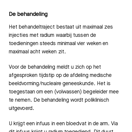
De behandeling
Het behandeltraject bestaat uit maximaal
zes
injecties met radium
waarbij
tussen de
toedieningen steeds minimaal
vier
weken en
maximaal
acht
weken
zit.
V
oor
de
behandeling
meldt u zich o
p het
afgesproken tijdstip op de afdeling
medische
beeldvorming/nucleaire geneeskunde.
Het is
toegestaan om een (volwassen) begeleider mee
te nemen. De behandeling
wordt poliklinisch
uitgevoerd.
U krijgt e
en infuus in een bloedvat in de arm. Via
dit infuus krijgt u radium toegediend
. D
it duurt