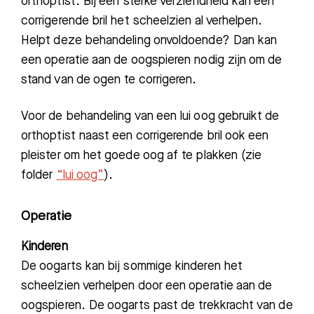
orthoptist. Bij een sterke verziendheid kan een
Zoeken
corrigerende bril het scheelzien al verhelpen.
Helpt deze behandeling
onvoldoende? Dan kan
een operatie aan de oogspieren nodig zijn om de
Meest gezocht:
s
tand van de ogen te corrigeren.
Bezoektijden
Voor de behandeling van een lui oog gebruikt de
orthoptist naast een corrigerende bril ook een
Afspraak maken
pleister om het goede oog af te plakken (zie
folder
“lui oog”
).
Afdelingen
Operatie
Kinderen
De oogarts kan bij sommige kinderen het
scheelzien verhelpen door een operatie aan de
oogspieren. De oogarts past de trekkracht van de