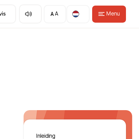
A
Menu
vis
A
Translate
Inleiding