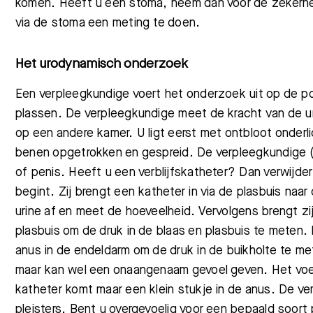
komen.
Heeft u een stoma, neem dan voor de zekerhei
via de stoma een meting te doen.
Het urodynamisch onderzoek
Een verpleegkundige voert het onderzoek uit op de pol
plassen. De verpleegkundige meet de kracht van de ur
op een andere kamer. U ligt eerst met ontbloot onde
benen opgetrokken en gespreid. De verpleegkundige
of penis. Heeft u een verblijfskatheter? Dan verwijd
begint. Zij brengt een katheter in via de plasbuis naar
urine af en meet de hoeveelheid. Vervolgens brengt zi
plasbuis om de druk in de blaas en plasbuis te meten. 
anus in de endeldarm om de druk in de buikholte te met
maar kan wel een onaangenaam gevoel geven. Het voel
katheter komt maar een klein stukje in de anus. De v
pleisters. Bent u overgevoelig voor een bepaald soort