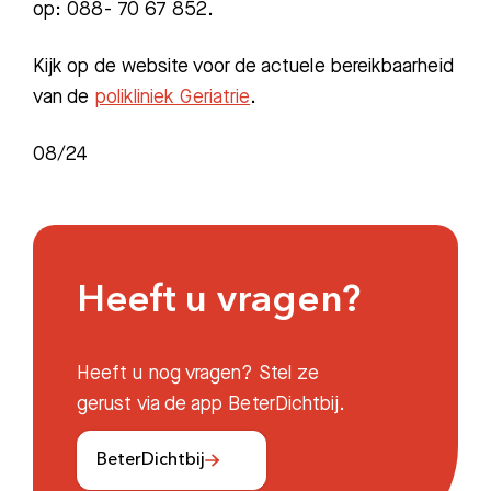
op: 088- 70 67 852.
Kijk op de website voor de actuele bereikbaarheid
van de
polikliniek Geriatrie
.
08/2
4
Heeft u vragen?
Heeft u nog vragen? Stel ze
gerust via de app BeterDichtbij.
BeterDichtbij