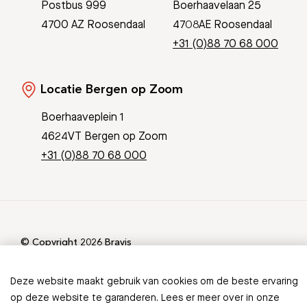
Postbus 999
Boerhaavelaan 25
4700 AZ Roosendaal
4708AE Roosendaal
+31 (0)88 70 68 000
Locatie Bergen op Zoom
Boerhaaveplein 1
4624VT Bergen op Zoom
+31 (0)88 70 68 000
© Copyright 2026 Bravis
Patient Journey App
Contact
Informatieveiligheid
Sitemap
Deze website maakt gebruik van cookies om de beste ervaring
Ontbreekt er informatie in
op deze website te garanderen. Lees er meer over in onze