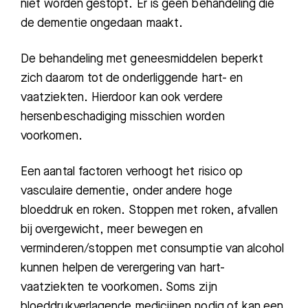
niet worden gestopt. Er is geen behandeling die
de dementie ongedaan maakt.
De behandeling met geneesmiddelen beperkt
zich daarom tot de onderliggende hart- en
Zoeken
vaatziekten. Hierdoor kan ook verdere
hersenbeschadiging misschien worden
voorkomen.
Meest gezocht:
Een aantal factoren verhoogt het risico op
Bezoektijden
vasculaire dementie, onder andere hoge
bloeddruk en roken. Stoppen met roken, afvallen
Afspraak maken
bij overgewicht, meer bewegen en
verminderen/stoppen
met
consumptie van alcohol
Afdelingen
kunnen helpen de verergering van hart-
vaatziekten te voorkomen. Soms zijn
bloeddrukverlagende medicijnen nodig of kan een