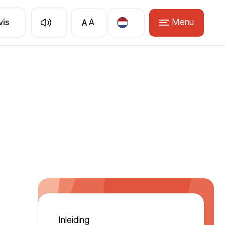
A
Menu
vis
A
Translate
Inleiding