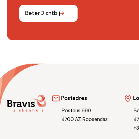
BeterDichtbij
Postadres
Lo
Postbus 999
Bo
4700 AZ Roosendaal
47
+3