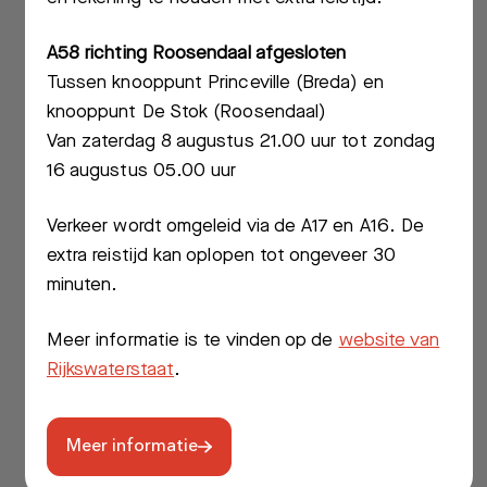
samen met u welke zorg het beste
Bezoektijden
bij u past. Uw gezondheid en welzijn
A58 richting Roosendaal afgesloten
staan daarbij voorop. Wij zijn
Tussen knooppunt Princeville (Breda) en
Afspraak maken
betrokken en denken met u mee.
knooppunt De Stok (Roosendaal)
Van zaterdag 8 augustus 21.00 uur tot zondag
Afdelingen
U vindt het Bravis ziekenhuis in
16 augustus 05.00 uur
Bergen op Zoom en Roosendaal.
Ook kunt u terecht bij Polikliniek
Verkeer wordt omgeleid via de A17 en A16. De
Etten-Leur, op
diverse Bravispunten
extra reistijd kan oplopen tot ongeveer 30
en soms zelfs thuis. Zo bieden wij
minuten.
zorg dichtbij als het kan, iets verder
Meer informatie is te vinden op de
website van
als het moet.
Rijkswaterstaat
.
Meer over Bravis
Meer informatie