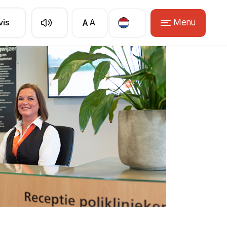
A
Menu
vis
A
Translate