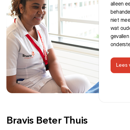
alleen e
behandel
niet mee
wat oude
gevallen
onderst
Lees 
Bravis Beter Thuis