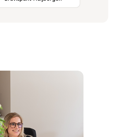
Bezoektijden
Afspraak maken