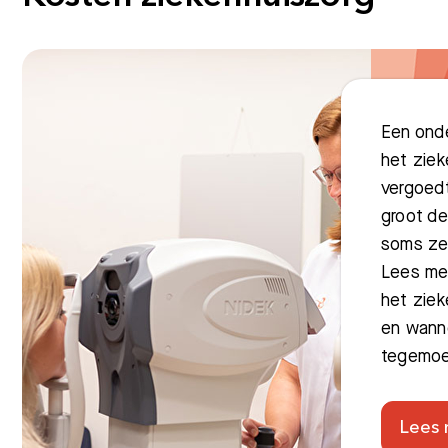
Een onde
het ziek
vergoed
groot de
soms zel
Lees me
het ziek
en wann
tegemoe
Lees