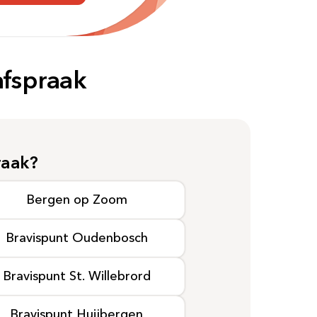
afspraak
raak?
Bergen op Zoom
Bravispunt Oudenbosch
Bravispunt
St. Willebrord
Bravispunt Huijbergen