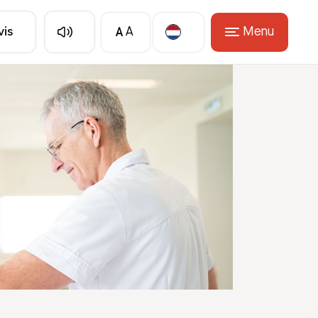
A
Menu
vis
A
Translate