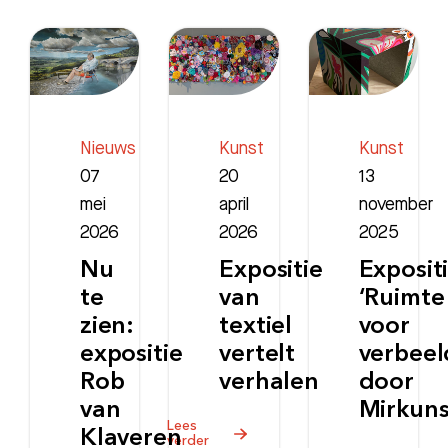
Nieuws
Kunst
Kunst
07
20
13
mei
april
november
2026
2026
2025
Nu
Expositie
Exposit
te
van
‘Ruimte
zien:
textiel
voor
expositie
vertelt
verbeel
Rob
verhalen
door
van
Mirkuns
Lees
Klaveren
verder