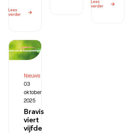
Lees
verder
Lees
verder
Zoeken
Meest gezocht:
Bezoektijden
Nieuws
03
Afspraak maken
oktober
2025
Afdelingen
Bravis
viert
vijfde