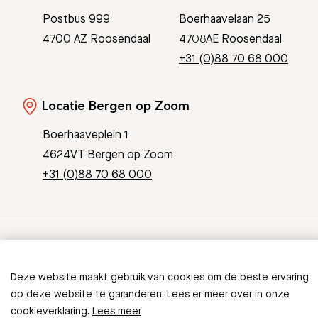
Postbus 999
Boerhaavelaan 25
4700 AZ Roosendaal
4708AE Roosendaal
+31 (0)88 70 68 000
Locatie Bergen op Zoom
Boerhaaveplein 1
4624VT Bergen op Zoom
+31 (0)88 70 68 000
© Copyright 2026 Bravis
Deze website maakt gebruik van cookies om de beste ervaring
Patient Journey App
Contact
op deze website te garanderen. Lees er meer over in onze
Informatieveiligheid
Sitemap
cookieverklaring.
Lees meer