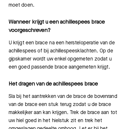
moet doen
.
Wanneer krijgt u een achillespees brace
voorgeschreven?
U krijgt een brace na een hersteloperatie van de
achillespees of bij achillespeesklachten.
Op de
gipskamer
wordt uw enkel opgemeten zodat u
een goed p
assende brace aangemeten krijgt.
Het dragen van de achillespees brace
Sla bij het aantrekken van de brace de bovenrand
van de brace een stuk terug zodat u de br
ace
makkelijker aan kan krijgen
.
Trek de brace aan tot
uw hiel goed in het hielstuk zit en tre
k
het
omgeslagen gedeelte omhoog
.
Let er bij het