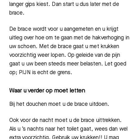
langer gips kiest
. D
an start u dus later met de
Zoeken
brace.
De brace
wordt voor u
aangemeten en u krijgt
Meest gezocht:
uitleg over hoe om te gaan met de hakverhoging in
uw schoen. Met de brace gaat u met krukken
Bezoektijden
voorzichtig
weer lopen. Op
geleide van de pijn
gaat u uw been steeds meer belasten. Let goed
Afspraak maken
op;
PIJN is echt de grens.
Afdelingen
Waar u verder op moet letten
Bij het douchen moet u de brace uitdoen.
Ook voor de nacht moet u de brace uit
trekken.
A
ls u ’s nachts naar
het
toilet gaat
, wees da
n wel
extra voorzichtig
. Gebruik u
w krukken!!
U mag