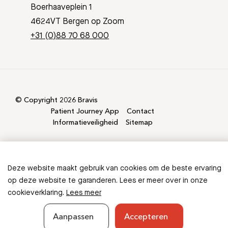
Boerhaaveplein 1
4624VT Bergen op Zoom
+31 (0)88 70 68 000
© Copyright 2026 Bravis
Patient Journey App
Contact
Informatieveiligheid
Sitemap
Deze website maakt gebruik van cookies om de beste ervaring
Ontbreekt er informatie in
op deze website te garanderen. Lees er meer over in onze
cookieverklaring.
Lees meer
deze folder?
Aanpassen
Accepteren
Geef feedback
Sluiten