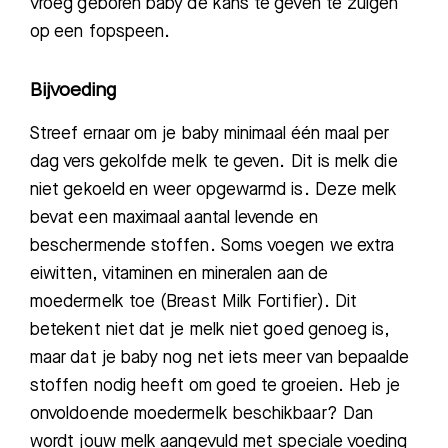
vroeg
geboren
baby
de kans te geven te zuigen
op een fopspeen.
Bijvoeding
Streef ernaar om je baby minimaal
éé
n maal per
dag vers gekolfde melk te geven. Dit is melk die
niet gekoeld en weer opgewarmd is. Deze melk
bevat een maximaal aantal levende en
beschermende stoffen. Soms voegen we extra
eiwitten,
vitaminen en
mineralen a
an de
moedermelk
toe (
Breast
Milk Fortifier).
Dit
betekent niet dat je melk niet goed genoeg is,
maar dat je baby nog net iets meer van bepaalde
stoffen nodig heeft om goed te groeien. Heb je
onvoldoende moedermelk beschikbaar
? Dan
wordt jouw melk aangevuld met
speciale voeding