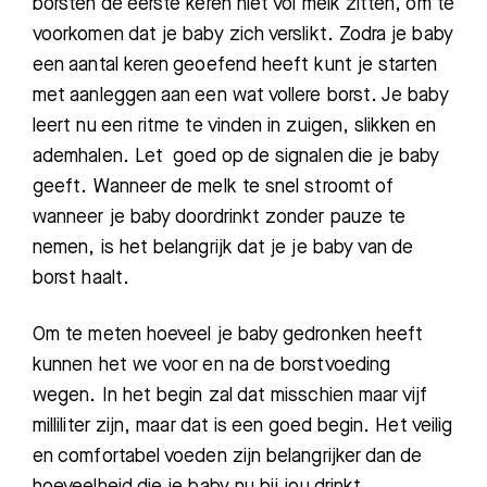
borsten de eerste keren niet vol melk zitten, om te
voorkomen dat je baby zich verslikt. Zodra je baby
een aantal keren geoefend heeft kunt je starten
met aanleggen aan een wat vollere borst. Je baby
Zoeken
leert nu een ritme te vinden in zuigen, slikken en
ademhalen. Let goed op de signalen die je baby
geeft. Wanneer de melk te snel stroomt of
Meest gezocht:
wanneer je baby doordrinkt zonder pauze te
Bezoektijden
nemen, is het belangrijk dat je je baby van de
borst haalt.
Afspraak maken
Om te meten hoeveel je baby gedronken heeft
Afdelingen
kunnen het we voor en na de borstvoeding
wegen. In het begin zal dat misschien maar vijf
milliliter zijn, maar dat is een goed begin. Het veilig
en comfortabel voeden zijn belangrijker dan de
hoeveelheid die je baby nu bij jou drinkt.