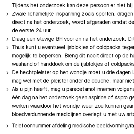
Tijdens het onderzoek kan deze persoon er niet bij 
Zware lichamelijke inspanning zoals sporten, dra
Meest gezocht:
direct na het onderzoek, wordt afgeraden omdat de
de eerste 24 uur.
Draag een stevige BH voor en na het onderzoek. Di
Thuis kunt u eventueel ijsblokjes of coldpacks tege
mogelijk te beperken. Breng dit nooit direct op de 
washand of handdoek om de ijsblokjes of coldpacks
De hechtpleister op het wondje moet u drie dagen 
mag wel met de pleister onder de douche, maar nie
Als u pijn heeft, mag u paracetamol innemen volge
één dag na het onderzoek geen aspirine of Aspro 
werken waardoor het wondje weer zou kunnen gaan 
bloedverdunnende medicijnen overlegt u met uw art
Telefoonnummer afdeling medische beeldvorming/ra