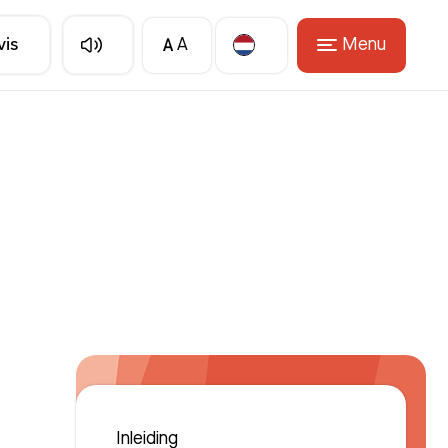
A
Menu
vis
A
Translate
Inleiding