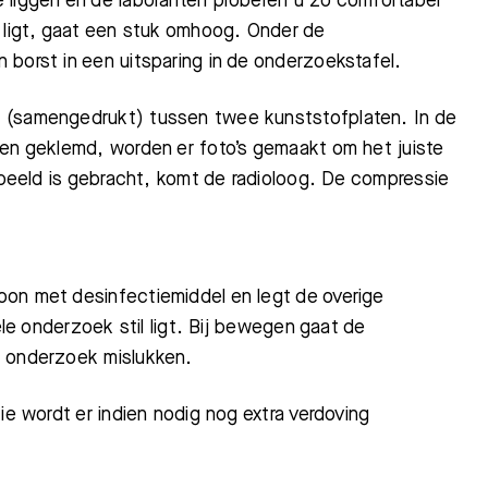
 liggen en de laboranten proberen u zo comfortabel
u ligt, gaat een stuk omhoog. Onder de
borst in een uitsparing in de onderzoekstafel.
d (samengedrukt) tussen twee kunststofplaten. In de
men geklemd, worden er foto’s gemaakt om het juiste
n beeld is gebracht, komt de radioloog. De compressie
oon met desinfectiemiddel en legt de overige
ele onderzoek stil ligt. Bij bewegen gaat de
t onderzoek mislukken.
ie wordt er indien nodig nog extra verdoving