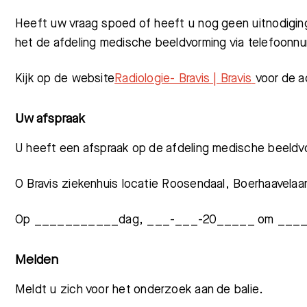
Heeft uw vraag spoed of heeft u nog geen uitnodigi
het de afdeling medische beeldvorming via telefoo
Kijk op de website
Radiologie- Bravis | Bravis
voor de a
Uw afspraak
U heeft een afs
praak op de afdeling medische beeldvo
O
Bravis z
iekenhuis locatie Roosendaal
,
Boerhaavelaa
Op ___________dag, ___-___-20
_____ om ____
Melden
Meldt
u zich v
oor het onderzoek aan de balie.