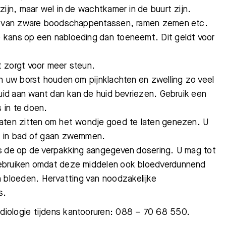
zijn, maar wel in de wachtkamer in de buurt zijn.
gen van zware boodschappentassen, ramen zemen etc.
Bezoektijden
Afspraak maken
 kans op een nabloeding dan toeneemt. Dit geldt voor
t zorgt voor meer steun.
n uw borst houden om pijnklachten en zwelling zo veel
huid aan want dan kan de huid bevriezen. Gebruik een
 in te doen.
laten zitten om het wondje goed te laten genezen. U
t in bad of gaan zwemmen.
ns de op de verpakking aangegeven dosering. U mag tot
gebruiken omdat deze middelen ook bloedverdunnend
bloeden. Hervatting van noodzakelijke
s.
diologie tijdens kantooruren: 088 – 70 68 550.