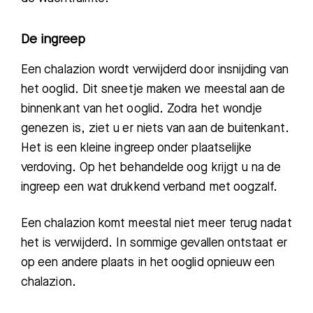
De ingreep
Een chalazion wordt verwijderd door insnijding van
het ooglid. Dit sneetje maken we meestal aan de
binnenkant van het ooglid
. Zodra het wondje
Zoeken
genezen is, ziet u er niets van aan de buitenkant.
H
et is een kleine ingreep onder plaatselijke
verdoving. Op het behandelde oog krijgt u na de
Meest gezocht:
ingreep een wat drukkend verband met oogzalf.
Bezoektijden
Een chalazion komt meestal niet meer terug nadat
Afspraak maken
het is verwijderd. In sommige gevallen ontstaat er
op een andere plaats in het ooglid opnieuw een
Afdelingen
chalazion.