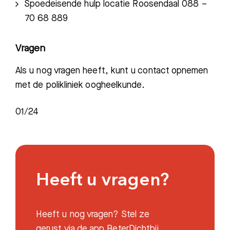
Spoedeisende hulp locatie Roosendaal 088 –
70 68 889
Vragen
Als u nog vragen heeft, kunt u contact opnemen
met de polikliniek oogheelkunde.
0
1/24
Heeft u vragen?
Heeft u nog vragen? Stel ze
gerust via de app BeterDichtbij.