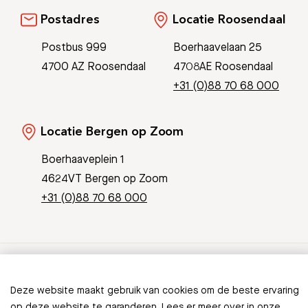
Postadres
Locatie Roosendaal
Postbus 999
Boerhaavelaan 25
4700 AZ Roosendaal
4708AE Roosendaal
+31 (0)88 70 68 000
Locatie Bergen op Zoom
Boerhaaveplein 1
4624VT Bergen op Zoom
+31 (0)88 70 68 000
© Copyright 2026 Bravis
Deze website maakt gebruik van cookies om de beste ervaring
Patient Journey App
Contact
op deze website te garanderen. Lees er meer over in onze