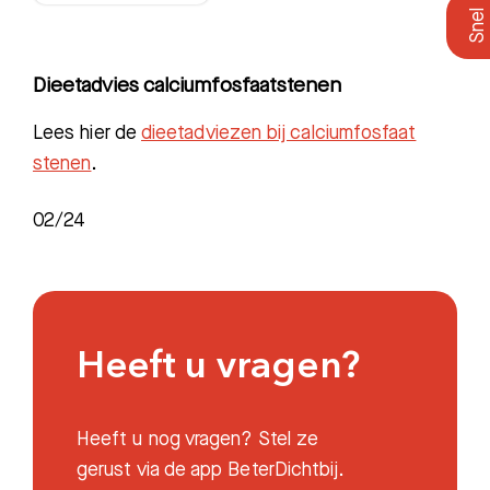
Dieetadvies calciumfosfaatstenen
Lees hier de
dieetadviezen bij calciumfosfaat
stenen
.
02/24
Heeft u vragen?
Zoeken
Heeft u nog vragen? Stel ze
gerust via de app BeterDichtbij.