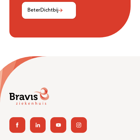
Meest gezocht:
BeterDichtbij
Bezoektijden
Afspraak maken
Afdelingen