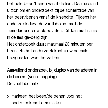
het hele been/benen vanaf de lies. Daarna draait
u zich om en onderzoekt zij de achterzijde van
Meest gezocht:
het been/benen vanaf de knieholte. Tijdens het
onderzoek duwt de vaatlaborant met de
Bezoektijden
transducer op uw bloedvaten. Dit kan met name
in de lies gevoelig zijn.
Afspraak maken
Het onderzoek duurt maximaal 20 minuten per
been. Na het onderzoek kunt u uw normale
Afdelingen
bezigheden weer hervatten.
Aanvullend on
derzoek bij duplex van de aderen in
de benen
(venal mapping)
De vaatlaborant:
markeert het been/de benen voor het
onderzoek met een marker.