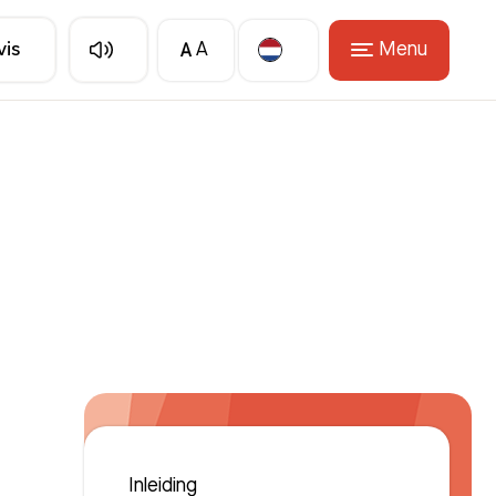
A
Menu
vis
A
Translate
Inleiding