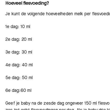
Hoeveel flesvoeding?
Je kunt de volgende hoeveelheden melk per flesvoed
1
e
dag:
10 ml
2
e
dag:
20 ml
3
e
dag:
30 ml
4
e
dag:
40 ml
5
e
dag:
50 ml
6
e
dag:
60 ml
Geef je baby na de zesde dag ongeveer 150 ml flesvoe