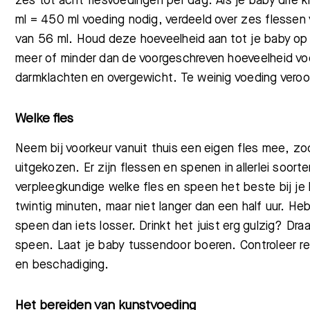
zes tot acht flesvoedingen per dag. Als je baby drie 
ml = 450 ml voeding nodig, verdeeld over zes flessen
van 56 ml. Houd deze hoeveelheid aan tot je baby op c
meer of minder dan de voorgeschreven hoeveelheid vo
darmklachten en overgewicht. Te weinig voeding vero
Welke fles
Neem bij voorkeur vanuit thuis een eigen fles mee, zo
uitgekozen. Er zijn flessen en spenen in allerlei soor
verpleegkundige welke fles en speen het beste bij je 
twintig minuten, maar niet langer dan een half uur. He
speen dan iets losser. Drinkt het juist erg gulzig? Dr
speen. Laat je baby tussendoor boeren. Controleer re
en
beschadiging.
Het bereiden van kunstvoeding