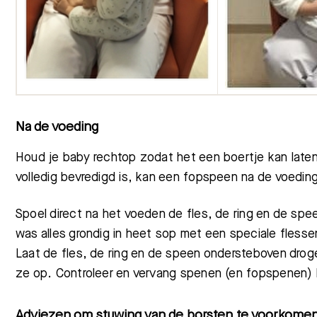
Na de voeding
Houd je baby rechtop zodat het een boertje kan late
volledig bevredigd is, kan een fopspeen na de voeding
Spoel direct na het voeden de fles, de ring en de spe
was alles grondig in heet sop met een speciale fless
Laat de fles, de ring en de speen ondersteboven dro
ze op. Controleer en vervang spenen (en fopspenen) b
Adviezen om stuwing van de borsten te voorkome