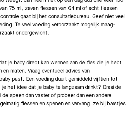
kilo weegt, dan heeft het op een dag dus drie keer 150
 van 75 ml, zeven flessen van 64 ml of acht flessen
ontrole gaat bij het consultatiebureau. Geef niet veel
eding. Te veel voeding veroorzaakt mogelijk maag-
orzaakt ondergewicht.
dat je baby direct kan wennen aan de fles die je hebt
ten en maten. Vraag eventueel advies van
baby past. Een voeding duurt gemiddeld vijftien tot
b je het idee dat je baby te langzaam drinkt? Draai de
aai de speen dan vaster of probeer dan een andere
gelmatig flessen en spenen en vervang ze bij barstjes