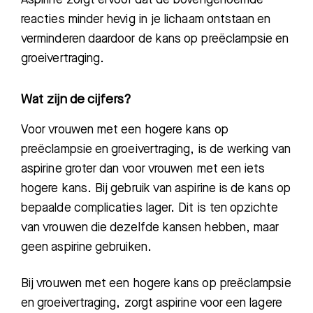
reacties minder hevig in je lichaam ontstaan en
verminderen daardoor de kans op preëclampsie en
groeivertraging.
Wat zijn de cijfers?
Voor vrouwen met een hogere kans op
Zoeken
preëclampsie en groeivertraging, is de werking van
aspirine groter dan voor vrouwen met een iets
hogere kans. Bij gebruik van aspirine is de kans op
Meest gezocht:
bepaalde complicaties lager. Dit is ten opzichte
Bezoektijden
van vrouwen die dezelfde kansen hebben, maar
geen aspirine gebruiken.
Afspraak maken
Bij vrouwen met een
hogere kans
op preëclampsie
Afdelingen
en groeivertraging, zorgt aspirine voor een lagere