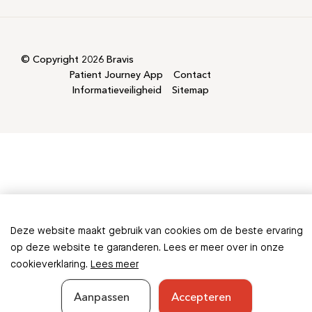
© Copyright 2026 Bravis
Patient Journey App
Contact
Informatieveiligheid
Sitemap
Deze website maakt gebruik van cookies om de beste ervaring
Ontbreekt er informatie in
op deze website te garanderen. Lees er meer over in onze
cookieverklaring.
Lees meer
deze folder?
Aanpassen
Accepteren
Geef feedback
Sluiten