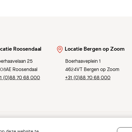
catie Roosendaal
Locatie Bergen op Zoom
erhaavelaan 25
Boerhaaveplein 1
08AE Roosendaal
4624VT Bergen op Zoom
1 (0)88 70 68 000
+31 (0)88 70 68 000
Pati
 op deze website te