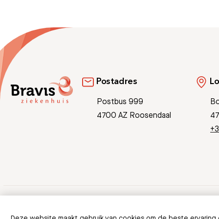
Postadres
Lo
Postbus 999
Bo
4700 AZ Roosendaal
47
+3
© Copyright 2026 Bravis
Deze website maakt gebruik van cookies om de beste ervaring