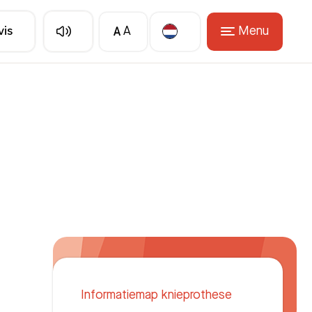
A
Menu
vis
A
Translate
Informatiemap knieprothese