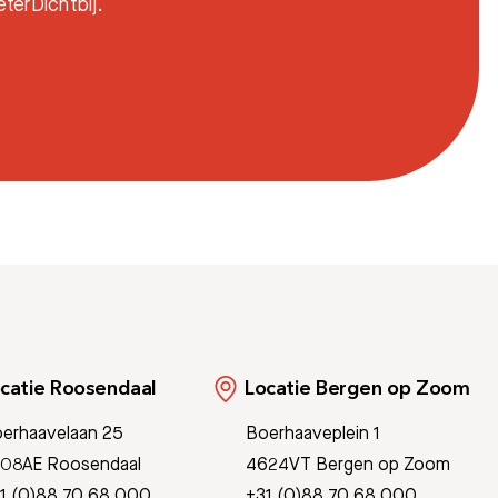
terDichtbij.
catie Roosendaal
Locatie Bergen op Zoom
erhaavelaan 25
Boerhaaveplein 1
08AE Roosendaal
4624VT Bergen op Zoom
1 (0)88 70 68 000
+31 (0)88 70 68 000