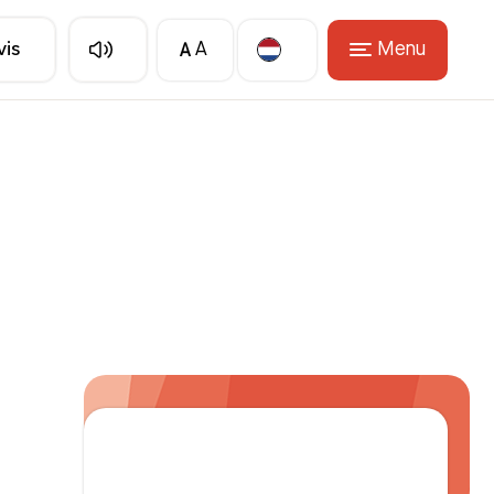
A
Menu
vis
A
Translate