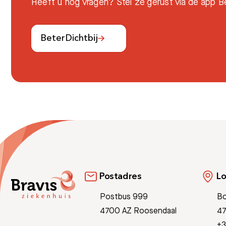
Heeft u nog vragen? Stel ze gerust via de app Be
BeterDichtbij
Postadres
Lo
Postbus 999
Bo
4700 AZ Roosendaal
47
+3