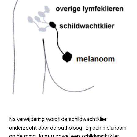
Zoeken
Meest gezocht:
Na verwijdering wordt de schildwachtklier
Bezoektijden
onderzocht door de patholoog. Bij een melanoom
op de romp, kunt u zowel een schildwachtklier