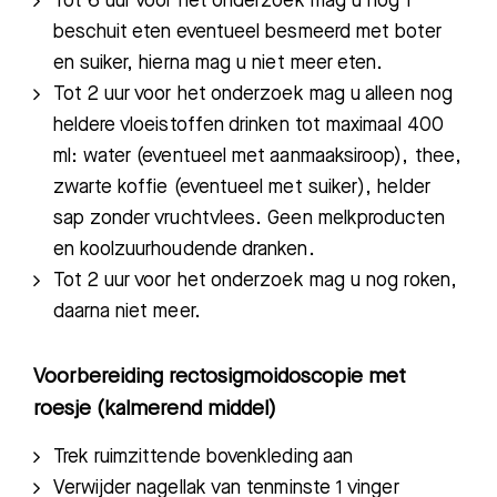
Tot 6 uur voor het onderzoek mag u nog 1
beschuit
eten
eventueel besmeerd met boter
en suiker,
hierna mag u niet meer eten.
Tot 2 uur voor het onderzoek mag u alleen nog
heldere vloeistoffen drinken tot
maximaal 400
ml: water (eventueel met aanmaaksiroop), thee,
zwarte koffie (eventueel met suiker), helder
sap zonder vruchtvlees. Geen melkproducten
en koolzuurhoudende dranken.
Tot 2 uur voor het onderzoek mag u nog roken,
daarna niet meer.
Voorbereiding rectosigmoidoscopie met
roesje (kalmerend middel)
Trek
ruimzitten
de bovenkleding aan
V
erwijder nagellak van tenminste 1 vinger