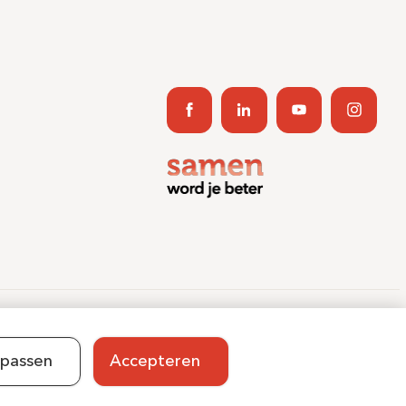
ent Journey App
Contact
Informatieveiligheid
Sitemap
passen
Accepteren
Sluiten