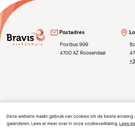
Postadres
Lo
Postbus 999
Bo
4700 AZ Roosendaal
47
+3
© Copyright 2026 Bravis
Deze website maakt gebruik van cookies om de beste ervaring
Ontbreekt er info
garanderen. Lees er meer over in onze cookieverklaring.
Lees m