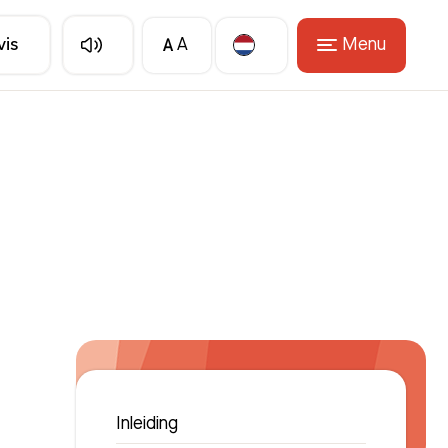
A
Menu
vis
A
Translate
Inleiding