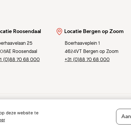
catie Roosendaal
Locatie Bergen op Zoom
erhaavelaan 25
Boerhaaveplein 1
08AE Roosendaal
4624VT Bergen op Zoom
1 (0)88 70 68 000
+31 (0)88 70 68 000
Pati
 op deze website te
Aan
rmatie in deze folder?
Geef feedback
eer