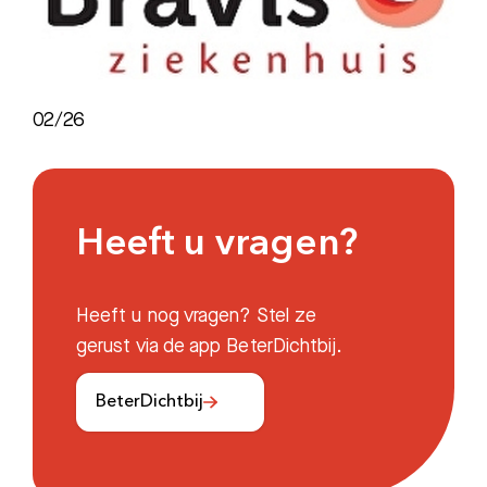
02/26
Heeft u vragen?
Heeft u nog vragen? Stel ze
gerust via de app BeterDichtbij.
BeterDichtbij