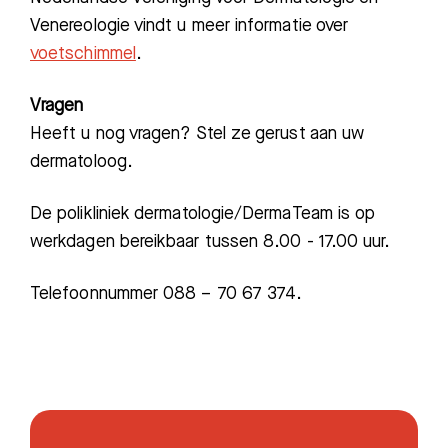
Venereologie vindt u meer informatie over
voetschimmel
.
Vragen
Heeft u nog vragen? Stel ze gerust aan uw
dermatoloog.
De polikliniek dermatologie/DermaTeam is op
Zoeken
werkdagen bereikbaar tussen 8.00 - 17.00 uur.
Telefoonnummer 088 – 70 67 374.
Meest gezocht:
Bezoektijden
Afspraak maken