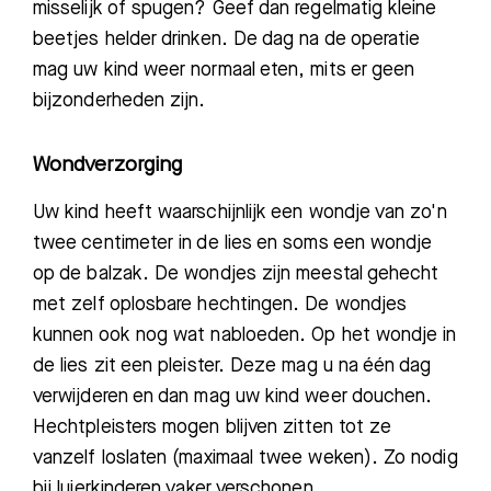
misselijk of spugen? Geef dan regelmatig kleine
beetjes helder drinken. De dag na de operatie
mag uw kind weer normaal eten, mits er geen
bijzonderheden zijn.
Wondverzorging
Uw kind heeft waarschijnlijk een wondje van zo'n
twee centimeter in de lies en soms een wondje
Zoeken
op de balzak. De wondjes zijn meestal gehecht
met zelf oplosbare hechtingen. De wondjes
kunnen ook nog wat nabloeden. Op het wondje in
Meest gezocht:
de lies zit een pleister. Deze mag u na één dag
Bezoektijden
verwijderen en dan mag uw kind weer douchen.
Hechtpleisters mogen blijven zitten tot ze
Afspraak maken
vanzelf loslaten (maximaal twee weken). Zo nodig
bij luierkinderen vaker verschonen.