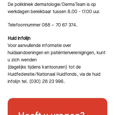
De polikliniek dermatologie/DermaTeam is op
werkdagen bereikbaar tussen 8.00 - 17.00 uur.
Telefoonnummer 088 – 70 67 374.
Huid infolijn
Voor aanvullende informatie over
huidaandoeningen en patiëntenverenigingen, kunt
Zoeken
u zich wenden
(dagelijks tijdens kantooruren) tot de
Huidfederatie/Nationaal Huidfonds, via de huid
Meest gezocht:
infolijn tel. (030) 28 23 996.
Bezoektijden
Afspraak maken