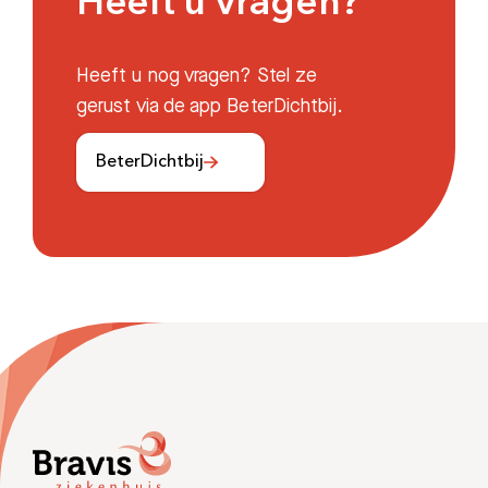
Heeft u vragen?
Afdelingen
Heeft u nog vragen? Stel ze
gerust via de app BeterDichtbij.
BeterDichtbij