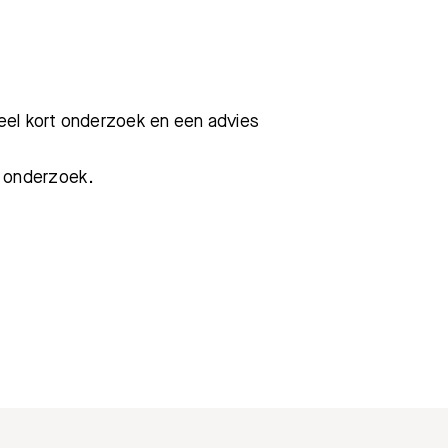
Bezoektijden
Afspraak maken
eel kort onderzoek en een advies
h onderzoek.