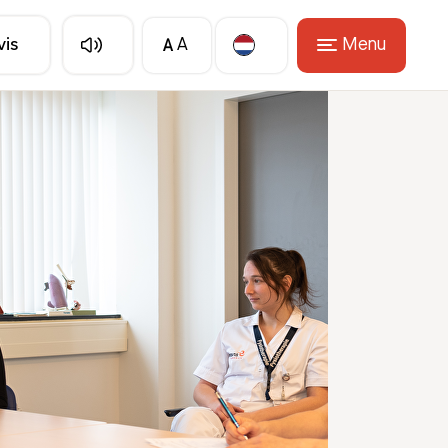
A
Menu
vis
A
Translate