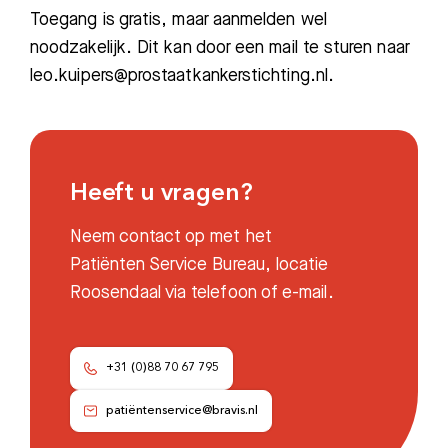
Toegang is gratis, maar aanmelden wel
noodzakelijk. Dit kan door een mail te sturen naar
leo.kuipers@prostaatkankerstichting.nl.
Zoeken
Heeft u vragen?
Meest gezocht:
Neem contact op met het
Bezoektijden
Patiënten Service Bureau, locatie
Roosendaal via telefoon of e-mail.
Afspraak maken
Afdelingen
+31 (0)88 70 67 795
patiëntenservice@bravis.nl