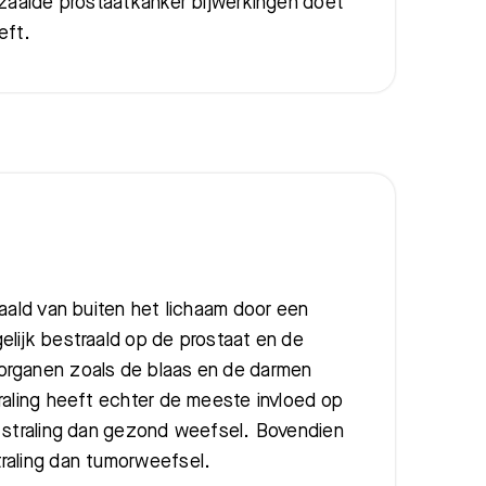
ezaaide prostaatkanker bijwerkingen doet
eft.
Bezoektijden
Afspraak maken
raald van buiten het lichaam door een
lijk bestraald op de prostaat en de
organen zoals de blaas en de darmen
raling heeft echter de meeste invloed op
r straling dan gezond weefsel. Bovendien
raling dan tumorweefsel.