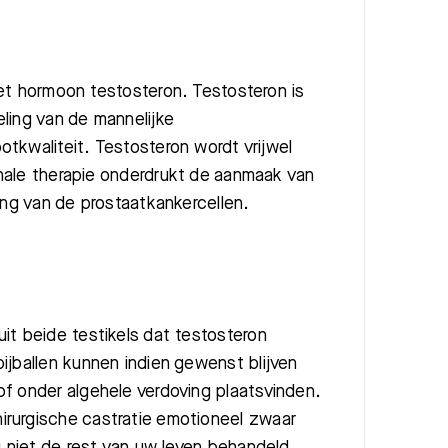
et hormoon testosteron. Testosteron is
ling van de mannelijke
tkwaliteit. Testosteron wordt vrijwel
nale therapie onderdrukt de aanmaak van
ing van de prostaatkankercellen.
it beide testikels dat testosteron
ijballen kunnen indien gewenst blijven
of onder algehele verdoving plaatsvinden.
irurgische castratie emotioneel zwaar
u niet de rest van uw leven behandeld