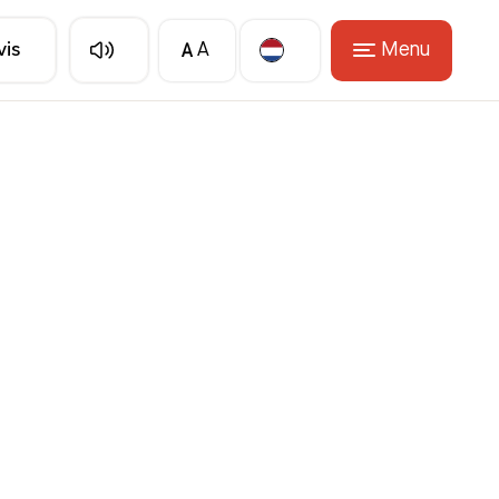
A
Menu
vis
A
Translate