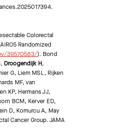
vances.2025017394.
resectable Colorectal
e CAIRO5 Randomized
gov/39570583/
). Bond
B,
Droogendijk H
,
ier G, Liem MSL, Rijken
hards MF, van
en KP, Hermans JJ,
rkorn BCM, Kerver ED,
tein D, Komurcu A, May
ctal Cancer Group. JAMA