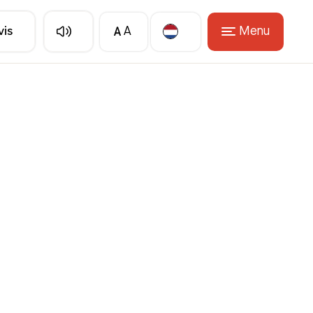
A
Menu
vis
A
Translate