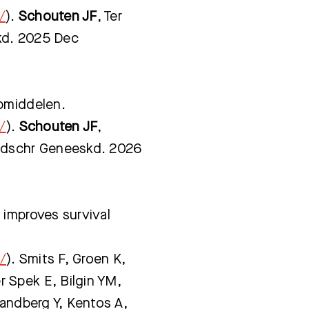
/
).
Schouten JF
, Ter
kd. 2025 Dec
Bezoektijden
Afspraak maken
lpmiddelen.
/
).
Schouten JF
,
ijdschr Geneeskd. 2026
 improves survival
/
). Smits F, Groen K,
 Spek E, Bilgin YM,
Sandberg Y, Kentos A,