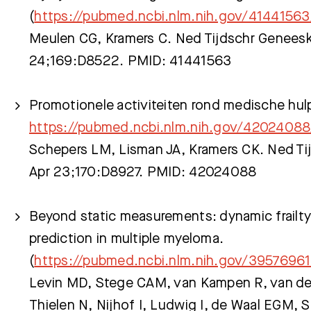
(
https://pubmed.ncbi.nlm.nih.gov/41441563
Meulen CG, Kramers C. Ned Tijdschr Genees
Meest gezocht:
24;169:D8522. PMID: 41441563
Promotionele activiteiten rond medische hu
https://pubmed.ncbi.nlm.nih.gov/42024088
Schepers LM, Lisman JA, Kramers CK. Ned T
Apr 23;170:D8927. PMID: 42024088
Beyond static measurements: dynamic frailty
prediction in multiple myeloma.
(
https://pubmed.ncbi.nlm.nih.gov/39576961
Levin MD, Stege CAM, van Kampen R, van der
Thielen N, Nijhof I, Ludwig I, de Waal EGM, 