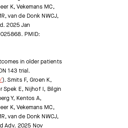
Heer K, Vekemans MC,
MR, van de Donk NWCJ,
d. 2025 Jan
24025868. PMID:
tcomes in older patients
N 143 trial.
/
). Smits F, Groen K,
Spek E, Nijhof I, Bilgin
erg Y, Kentos A,
Heer K, Vekemans MC,
MR, van de Donk NWCJ,
od Adv. 2025 Nov