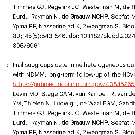
Timmers GJ, Regelink JC, Westerman M, de 
Durdu-Rayman N,
de Graauw NCHP
, Seefat 
Ypma PF, Nasserinejad K, Zweegman S. Bloo
30;145(5):543-546. doi: 10.1182/blood.20
39576961
Frail subgroups determine heterogeneous ou
with NDMM: long-term follow-up of the HOVO
https://pubmed.ncbi.nlm.nih.gov/40845265
Levin MD, Stege CAM, van Kampen R, van der 
YM, Thielen N, Ludwig I, de Waal EGM, Sandb
Timmers GJ, Regelink JC, Westerman M, de 
Durdu-Rayman N,
de Graauw NCHP
, Seefat 
Ypma PF, Nasserinejad K, Zweegman S. Blo