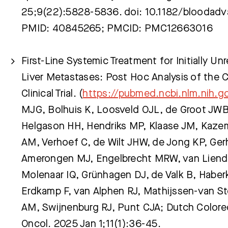
25;9(22):5828-5836. doi: 10.1182/bloodad
PMID: 40845265; PMCID: PMC12663016
First-Line Systemic Treatment for Initially Un
Liver Metastases: Post Hoc Analysis of th
Clinical Trial. (
https://pubmed.ncbi.nlm.nih.
MJG, Bolhuis K, Loosveld OJL, de Groot JW
Helgason HH, Hendriks MP, Klaase JM, Kazem
AM, Verhoef C, de Wilt JHW, de Jong KP, Ger
Amerongen MJ, Engelbrecht MRW, van Liend
Molenaar IQ, Grünhagen DJ, de Valk B, Habe
Erdkamp F, van Alphen RJ, Mathijssen-van S
AM, Swijnenburg RJ, Punt CJA; Dutch Colore
Oncol. 2025 Jan 1;11(1):36-45.