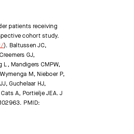
lder patients receiving
pective cohort study.
2/
). Baltussen JC,
 Creemers GJ,
urg L, Mandigers CMPW,
, Wymenga M, Nieboer P,
JJ, Guchelaar HJ,
Cats A, Portielje JEA. J
6.102963. PMID: