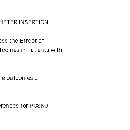
HETER INSERTION
ess the Effect of
utcomes in Patients with
the outcomes of
ferences for PCSK9