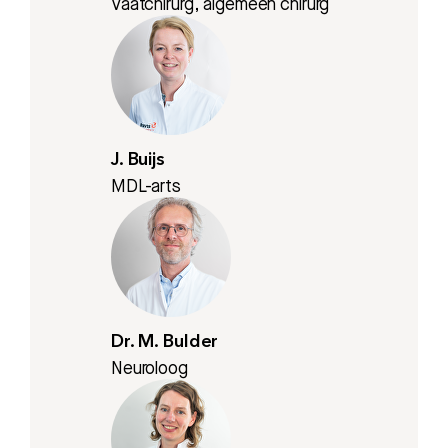
Vaatchirurg, algemeen chirurg
J. Buijs
MDL-arts
Dr. M. Bulder
Neuroloog