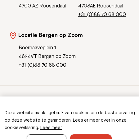
4700 AZ Roosendaal
4708AE Roosendaal
+31 (0)88 70 68 000
Locatie Bergen op Zoom
Boerhaaveplein 1
4624VT Bergen op Zoom
+31 (0)88 70 68 000
© Copyright 2026 Bravis
Patient Journey App
Contact
Deze website maakt gebruik van cookies om de beste ervaring
Informatieveiligheid
Sitemap
op deze website te garanderen. Lees er meer over in onze
cookieverklaring.
Lees meer