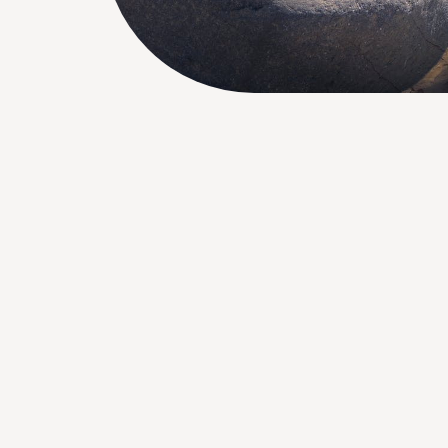
Bezoektijden
Afspraak maken