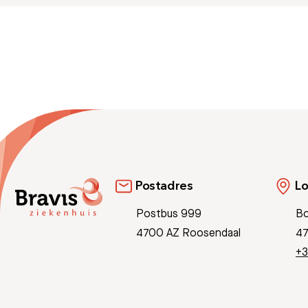
Postadres
Lo
Postbus 999
Bo
4700 AZ Roosendaal
47
+3