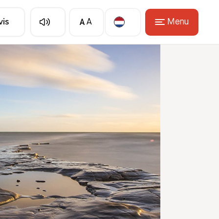
A
Menu
vis
A
Translate