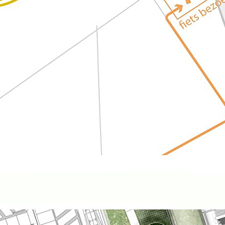
Bezoektijden
Afspraak maken