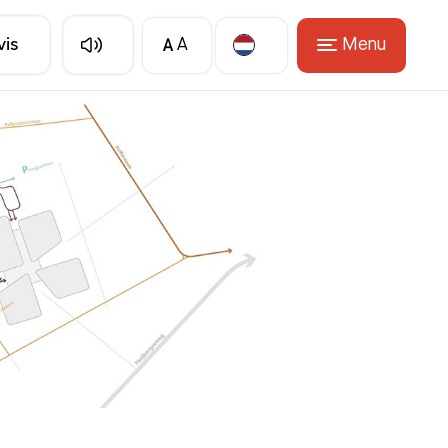
A
Menu
vis
A
Translate