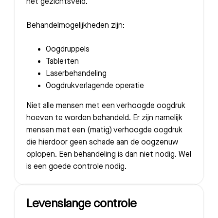
het gezichtsveld.
Behandelmogelijkheden zijn:
Oogdruppels
Zoeken
Tabletten
Laserbehandeling
Oogdrukverlagende operatie
Meest gezocht:
Niet alle mensen met een verhoogde oogdruk
Bezoektijden
hoeven te worden behandeld. Er zijn namelijk
mensen met een (matig) verhoogde oogdruk
Afspraak maken
die hierdoor geen schade aan de oogzenuw
oplopen. Een behandeling is dan niet nodig. Wel
Afdelingen
is een goede controle nodig.
Levenslange controle